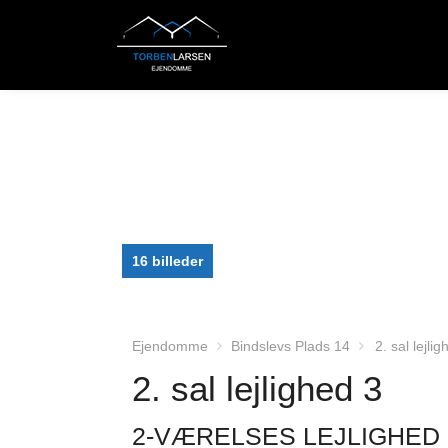
16 billeder
Ejendomme
Bindslevs Plads 14
2. sal lejli
2. sal lejlighed 3
2-VÆRELSES LEJLIGHED 