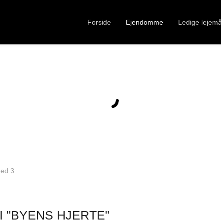
Forside
Ejendomme
Ledige lejemå
ghed 3
I "BYENS HJERTE"