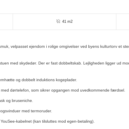
41 m2
 smuk, velpasset ejendom i rolige omgivelser ved byens kulturtorv et s
stuen med skydedør. Der er fast dobbeltskab. Lejligheden ligger ud mod
emhætte og dobbelt induktions kogeplader.
et med dørtelefon, som sikrer opgangen mod uvedkommende færdsel.
ask og bruseniche.
brogsvinduer med termoruder.
l YouSee-kabelnet (kan tilsluttes mod egen-betaling).