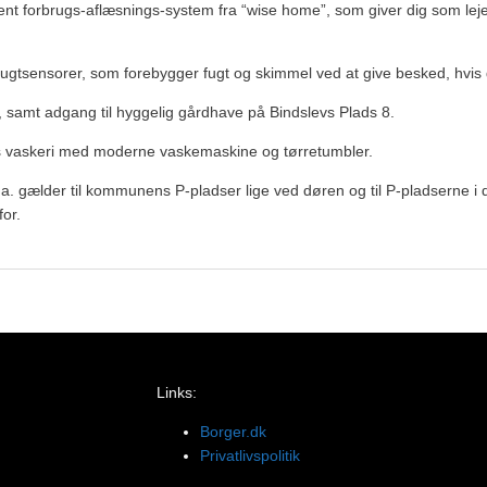
ent forbrugs-aflæsnings-system fra “wise home”, som giver dig som lejer 
gtsensorer, som forebygger fugt og skimmel ved at give besked, hvis de
r, samt adgang til hyggelig gårdhave på Bindslevs Plads 8.
s vaskeri med moderne vaskemaskine og tørretumbler.
 gælder til kommunens P-pladser lige ved døren og til P-pladserne i 
or.
Links:
Borger.dk
Privatlivspolitik