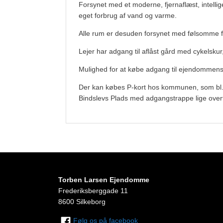
Forsynet med et moderne, fjernaflæst, intellig
eget forbrug af vand og varme.
Alle rum er desuden forsynet med følsomme fu
Lejer har adgang til aflåst gård med cykelsku
Mulighed for at købe adgang til ejendommen
Der kan købes P-kort hos kommunen, som bl.a.
Bindslevs Plads med adgangstrappe lige overf
Torben Larsen Ejendomme
Frederiksberggade 11
8600 Silkeborg
Følg os på facebook