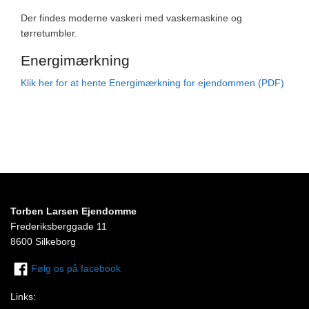
Der findes moderne vaskeri med vaskemaskine og
tørretumbler.
Energimærkning
Klik her for at hente Energimærkning for ejendommen (PDF)
Torben Larsen Ejendomme
Frederiksberggade 11
8600 Silkeborg
Følg os på facebook
Links: