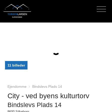
11 billeder
Ejendomme
Bindslevs Plads 14
City - ved byens kulturtorv
Bindslevs Plads 14
8600 Silkeborg