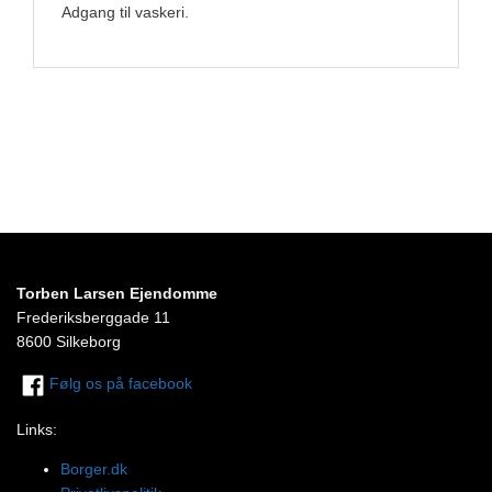
Adgang til vaskeri.
Torben Larsen Ejendomme
Frederiksberggade 11
8600 Silkeborg
Følg os på facebook
Links:
Borger.dk