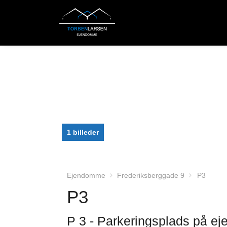
1 billeder
Ejendomme
Frederiksberggade 9
P3
P3
P 3 - Parkeringsplads på 