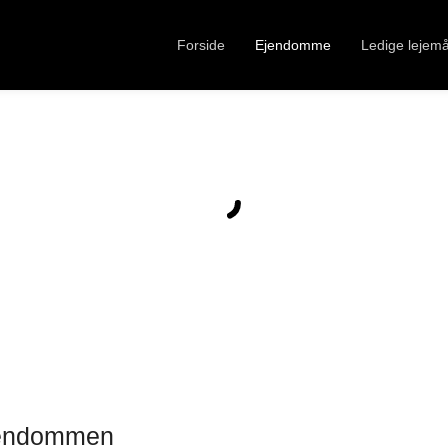
Forside
Ejendomme
Ledige lejemå
ejendommen