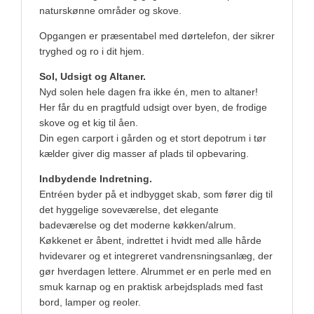
naturskønne områder og skove.
Opgangen er præsentabel med dørtelefon, der sikrer
tryghed og ro i dit hjem.
Sol, Udsigt og Altaner.
Nyd solen hele dagen fra ikke én, men to altaner!
Her får du en pragtfuld udsigt over byen, de frodige
skove og et kig til åen.
Din egen carport i gården og et stort depotrum i tør
kælder giver dig masser af plads til opbevaring.
Indbydende Indretning.
Entréen byder på et indbygget skab, som fører dig til
det hyggelige soveværelse, det elegante
badeværelse og det moderne køkken/alrum.
Køkkenet er åbent, indrettet i hvidt med alle hårde
hvidevarer og et integreret vandrensningsanlæg, der
gør hverdagen lettere. Alrummet er en perle med en
smuk karnap og en praktisk arbejdsplads med fast
bord, lamper og reoler.