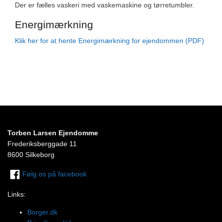
Der er fælles vaskeri med vaskemaskine og tørretumbler.
Energimærkning
Klik her for at hente Energimærkning for ejendommen (PDF)
Torben Larsen Ejendomme
Frederiksberggade 11
8600 Silkeborg
Følg os på facebook
Links:
Borger.dk